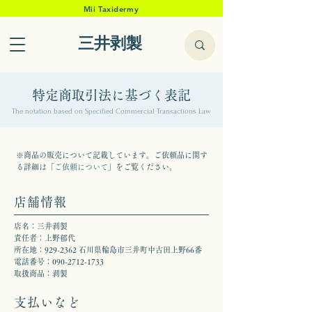
Mii Taxidermy
三井剥製
特定商取引法に基づく表記
The notation based on Specified Commercial Transactions Law
※商品の販売について記載しています。ご依頼品に関す
る詳細は「
ご依頼について
」をご覧ください。
店舗情報
店名：三井剥製
責任者：上野郁代
所在地：929-2362 石川県輪島市三井町中古田上野66番
電話番号：090-2712-1733
取扱商品：剥製
支払いなど