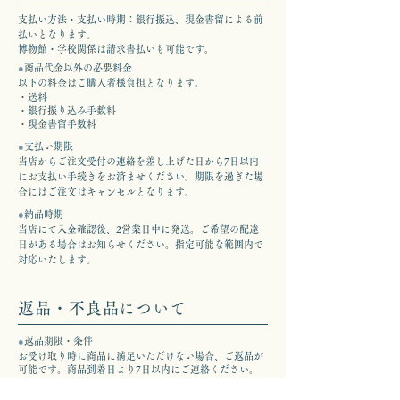
支払い方法・支払い時期：銀行振込、現金書留による前
払いとなります。
博物館・学校関係は請求書払いも可能です。
●
商品代金以外の必要料金
以下の料金はご購入者様負担となります。
・送料
・銀行振り込み手数料
・現金書留手数料
●
支払い期限
当店からご注文受付の連絡を差し上げた日から7日以内
にお支払い手続きをお済ませください。期限を過ぎた場
合にはご注文はキャンセルとなります。
●
納品時期
当店にて入金確認後、2営業日中に発送。ご希望の配達
日がある場合はお知らせください。指定可能な範囲内で
対応いたします。
返品・不良品について
●
返品期限・条件
お受け取り時に商品に満足いただけない場合、ご返品が
可能です。商品到着日より7日以内にご連絡ください。
返送時の梱包についてはお問合せください。