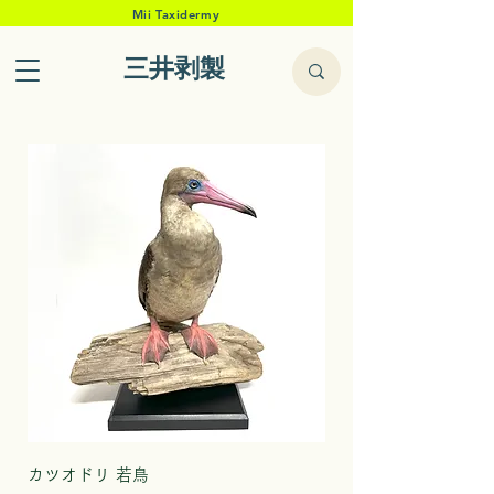
Mii Taxidermy
三井剥製
カツオドリ 若鳥