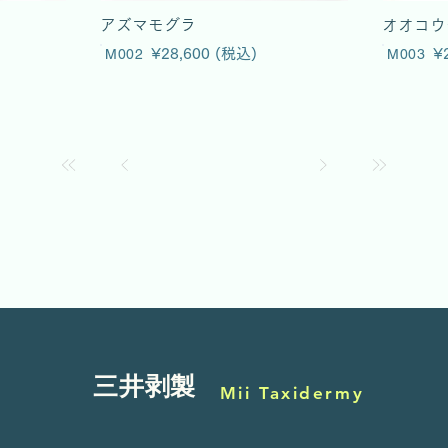
アズマモグラ
オオコウ
M002
¥28,600 (税込)
M003
¥
三井剥製
Mii Taxidermy