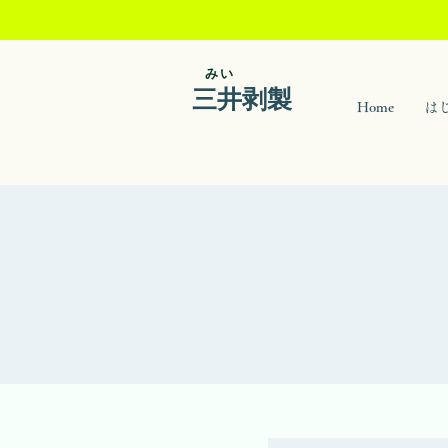
​みい
三井剥製
Home
は