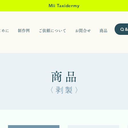
Mii Taxidermy
Q&
じめに
制作例
ご依頼について
お問合せ
商品
商品
〈 剥 製 〉